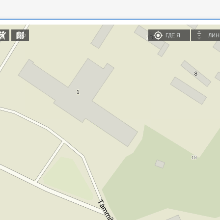
ГДЕ Я
ЛИН