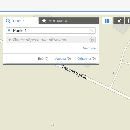
ПОИСК
МОЯ КАРТА
A:
Очистить
Всё
(0)
Адреса
(0)
Объекты
(0)
Добавить
Добавить точку
Добавить линию
многоугольник
VlaSli OÜ
Настройки
Поделиться картой