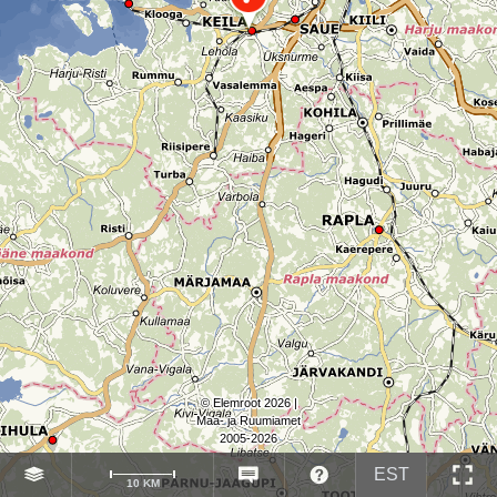
© Elemroot 2026 |
Maa- ja Ruumiamet
2005-2026
EST
10 KM