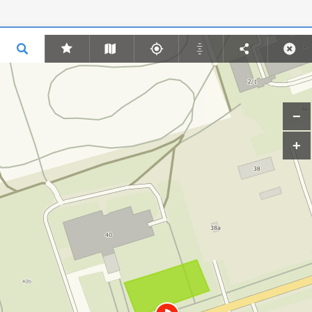
Add point
Add line
Add area
PISIRULL -
500 m
START
FINIŚ
VÕISTLUSKESKUS Race
centre
2889 m2