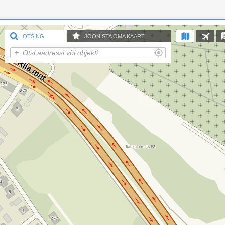
OTSING
JOONISTA OMA KAART
Lisa punkt
Lisa joon
Lisa ala
Tähistus
Seaded
Parkla
Seaded
Keskus
Seaded
WC
Seaded
Jaga kaarti