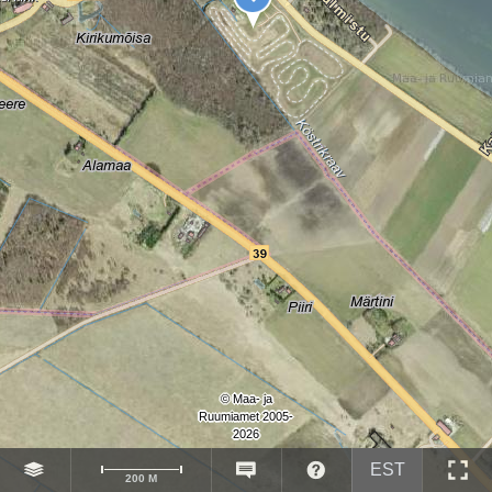
© Maa- ja
Ruumiamet 2005-
2026
EST
200 M