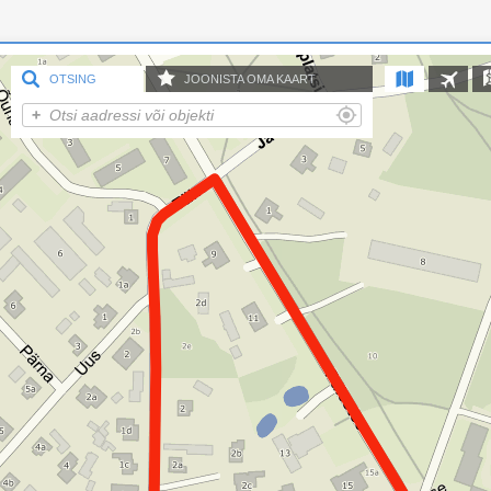
OTSING
JOONISTA OMA KAART
Lisa punkt
Lisa joon
Lisa ala
Võistlustrass
Seaded
1.35 km
START - FINIŠ
Seaded
Sekretariaat
Seaded
Tiimide parkla
Seaded
Parkla
Seaded
Autasustamine
Seaded
Ülekannete kontroll
Seaded
Jaga kaarti